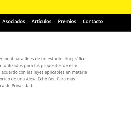
Asociados
Artículos
Premios
Contacto
rsonal para fines de un estudio etnográfico.
 utilizados para los propósitos de este
e acuerdo con las leyes aplicables en materia
 sorteo de una Alexa Echo Bot. Para más
ca de Privacidad.