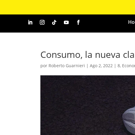
Ho
Consumo, la nueva cl
por
Roberto Guarnieri
|
Ago 2, 2022
|
8
,
Econo