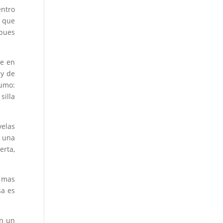
entro
n que
 pues
ne en
 y de
umo:
silla
velas
 una
erta,
s mas
sa es
en un