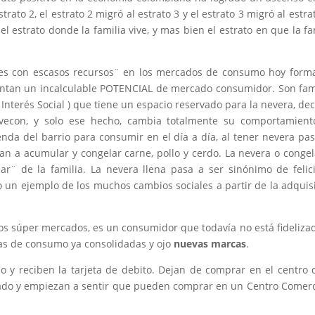
strato 2, el estrato 2 migró al estrato 3 y el estrato 3 migró al estra
l estrato donde la familia vive, y mas bien el estrato en que la fa
es con escasos recursos¨ en los mercados de consumo hoy form
ntan un incalculable POTENCIAL de mercado consumidor. Son fam
 Interés Social ) que tiene un espacio reservado para la nevera, de
econ, y solo ese hecho, cambia totalmente su comportamient
nda del barrio para consumir en el día a día, al tener nevera pa
n a acumular y congelar carne, pollo y cerdo. La nevera o conge
ar¨ de la familia. La nevera llena pasa a ser sinónimo de felic
 un ejemplo de los muchos cambios sociales a partir de la adquis
os súper mercados, es un consumidor que todavía no está fidelizad
as de consumo ya consolidadas y ojo
nuevas marcas
.
 y reciben la tarjeta de debito. Dejan de comprar en el centro 
rado y empiezan a sentir que pueden comprar en un Centro Comerc