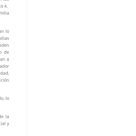
to 4.
milia
an lo
ilias
ciden
o de
san a
lador
idad,
ición
o, lo
de la
ial y