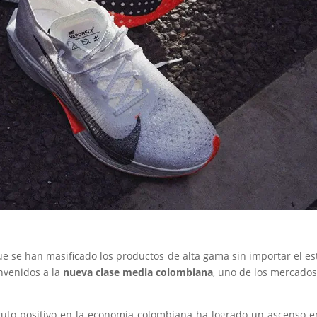
 se han masificado los productos de alta gama sin importar el es
envenidos a la
nueva clase media
colombiana
, uno de los mercado
bruto positivo en la economía colombiana ha logrado un ascenso e