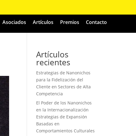
Asociados
Artículos
Premios
Contacto
Artículos
recientes
Estrategias de Nanonichos
para la Fidelización del
Cliente en Sectores de Alta
Competencia
El Poder de los Nanonichos
en la Internacionalización
Estrategias de Expansión
Basadas en
Comportamientos Culturales