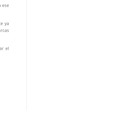
a ese
te ya
arcas
ar el