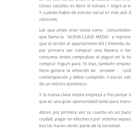
clases sociales, es decir el estrato 1 migró al e
Y cuando hablo de estrato social es más allá de
consume.
Los que antes eran vistos como ¨consumidor
que llamo la ¨NUEVA CLASE MEDIA¨ y represe
que al recibir el apartamento VIS ( Vivienda de
por primera vez comprar una Nevera o Nev
consumo: Antes compraban el yogurt en la tie
comprar Yogurt para 10 días, también empieza
lleno genera la emoción de ¨proveer¨, ¨cuid
contemplación y deber cumplido. Y eso es solo
de un electro doméstico.
Y la nueva clase media empieza a frecuentar l
que es una gran oportunidad tanto para marc
Abren por primera vez su cuenta en un banco
ciudad, pagar en efectivo o por sistema sepa
eso los hacen sentir parte de la sociedad.