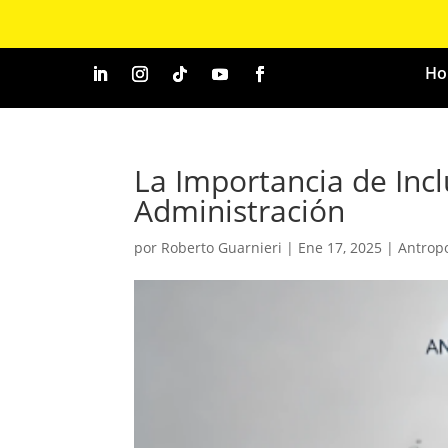
Ho
La Importancia de Inc
Administración
por
Roberto Guarnieri
|
Ene 17, 2025
|
Antrop