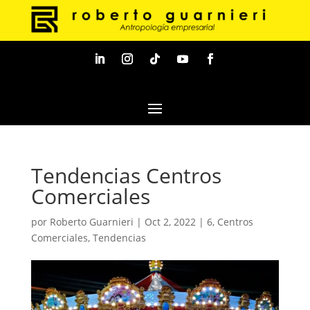
Tendencias Centros
Comerciales
por
Roberto Guarnieri
|
Oct 2, 2022
|
6
,
Centros
Comerciales
,
Tendencias