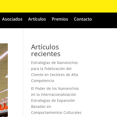
Asociados
Artículos
Premios
Contacto
Artículos
recientes
Estrategias de Nanonichos
para la Fidelización del
Cliente en Sectores de Alta
Competencia
El Poder de los Nanonichos
en la Internacionalización
Estrategias de Expansión
Basadas en
Comportamientos Culturales