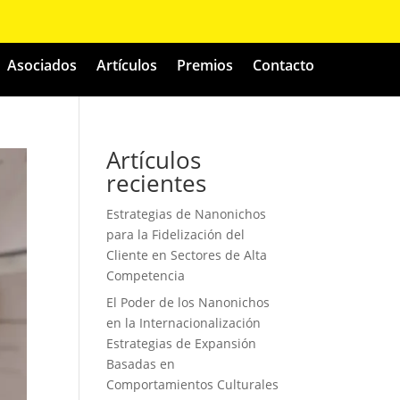
Asociados
Artículos
Premios
Contacto
Artículos
recientes
Estrategias de Nanonichos
para la Fidelización del
Cliente en Sectores de Alta
Competencia
El Poder de los Nanonichos
en la Internacionalización
Estrategias de Expansión
Basadas en
Comportamientos Culturales