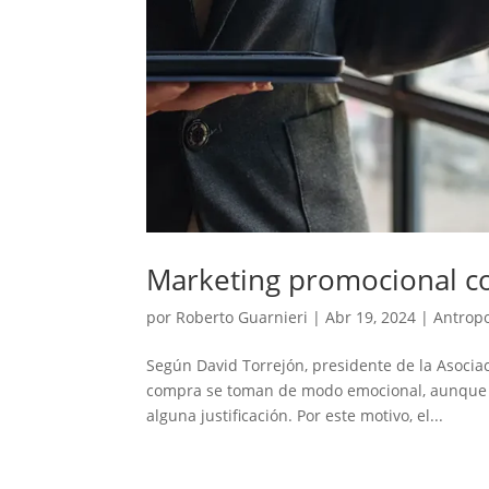
Marketing promocional co
por
Roberto Guarnieri
|
Abr 19, 2024
|
Antropo
Según David Torrejón, presidente de la Asocia
compra se toman de modo emocional, aunque el
alguna justificación. Por este motivo, el...